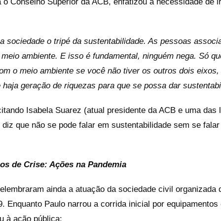
 o Conselho Superior da ACB, enfatizou a necessidade de i
a sociedade o tripé da sustentabilidade. As pessoas associ
o meio ambiente. E isso é fundamental, ninguém nega. Só qu
m o meio ambiente se você não tiver os outros dois eixos, 
 haja geração de riquezas para que se possa dar sustentabi
tando Isabela Suarez (atual presidente da ACB e uma das lí
 diz que não se pode falar em sustentabilidade sem se fala
os de Crise: Ações na Pandemia
relembraram ainda a atuação da sociedade civil organizad
 Enquanto Paulo narrou a corrida inicial por equipamentos 
u à ação pública: