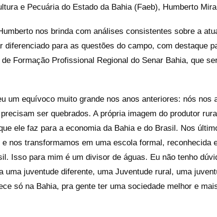
ultura e Pecuária do Estado da Bahia (Faeb), Humberto Mira
 Humberto nos brinda com análises consistentes sobre a atua
ar diferenciado para as questões do campo, com destaque 
o de Formação Profissional Regional do Senar Bahia, que se
u um equívoco muito grande nos anos anteriores: nós nos a
precisam ser quebrados. A própria imagem do produtor rural
que ele faz para a economia da Bahia e do Brasil. Nos últi
 e nos transformamos em uma escola formal, reconhecida e
il. Isso para mim é um divisor de águas. Eu não tenho dúvi
 uma juventude diferente, uma Juventude rural, uma juventu
tece só na Bahia, pra gente ter uma sociedade melhor e mai