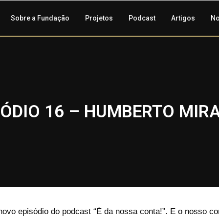
Sobre a Fundação
Projetos
Podcast
Artigos
No
SÓDIO 16 – HUMBERTO MIR
 novo episódio do podcast “É da nossa conta!”. E o nosso c