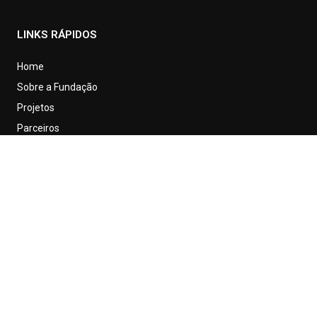
LINKS RÁPIDOS
Home
Sobre a Fundação
Projetos
Parceiros
Contato
Transparência
CONTATO
contato@fundacaopaulocavalcanti.org.br
(71) 9958-7752
WhatsApp
Praça Conde dos Arcos, Comércio - CEP: 40.015-120
INFORMAÇÕES IMPORTANTES