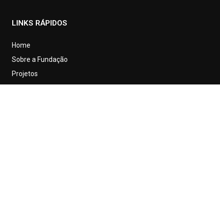
LINKS RÁPIDOS
Home
Sobre a Fundação
Projetos
Parceiros
Contato
Transparência
CONTATO
contato@fundacaopaulocavalcanti.org.br
(71) 9958-7752
WhatsApp
Praça Conde dos Arcos, Comércio - CEP: 40.015-120
INFORMAÇÕES IMPORTANTES