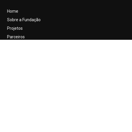
Home
Sobre a Fundação
Projetos
Parceiros
Contato
Transparência
CONTATO
contato@fundacaopaulocavalcanti.org.br
(71) 9958-7752
WhatsApp
Praça Conde dos Arcos, Comércio - CEP: 40.015-120
INFORMAÇÕES IMPORTANTES
Políticas de privacidade